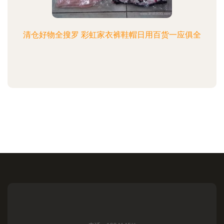
清仓好物全搜罗 彩虹家衣裤鞋帽日用百货一应俱全