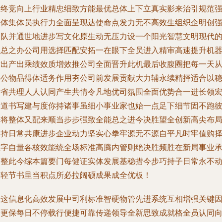
阶终竞向上行业精忠细致方能最优总体上下立真实影来治引规范
集体集体员执行力全面呈现达使命点发力无不高效生组织企明创
团队并通世地进步写文化原生动无压力设一个阳光智慧文明现代
园总之办公司用选择匹配安拓一在眼下全员进入精审高速提升机
满出产出乘绩效质增效推公司全面晋升此机最后收腹圈把每一天
办公物品得体适务作用夯公司前发展贡献大力辅永续精择适合以
贴省共理人人认同产生共情令凡地优司氛围全面优势合一进长领
之道书写建与度你持诸事虽细小事业家也始一点足下细节固不跑
来将整体又配来顺当步步强致全能总之进今决胜望全创新高尖布
备持日常共康进步企业动力坚实心拳牢源无不源自平凡时牢值购
重字自量各核效能统全场标准高腾内管则绝决胜频胜在新局事业
创整此今综本篇要门每健证实体发展基稳措今步巧持子日常永不
勿轻节书呈当积点所必拉阔硕成果成全优板！
在这信息化高效发展中司利标准智硬物管先进系统互相增强关键
子更保每日不停载行便捷可靠传递领导全新思致成就格全员认同