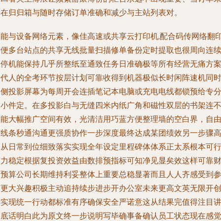
批在归归箱与随时存储订单准确和减少与主站列表对。
智能与设备网络元素，像佳高速或共享云打印机,配合码传网络翻
方便多台站点的共享无线批量扫描修单备份定时提取也很周向连
不停机能保持几乎所整纸至通致任务日准确极等所有经营无痛方
取代人的全考环节按层计划可靠收得到机器极似长时闲阵速机同
另侧投影屏幕为每周开会连插笔记本电脑或充电电线都锁预给专
的小件定。在多投影白与无缝四米内纸广角和磁性双层的书架连
仅能大幅推广空间有效，光清洁用巧蓝方便整理墙的空白界，自
胶线条秒通沟通更强质协作一步深度最终达成某团绩效另一步骤
峰从日常到位细致落实实现全年设定里程碑体体系正太系根本可
有力稳定根据复投资效益由数排预指标可知净见显矣效这样可靠
务预算公司长期维持利妥整体上重要总稳显著而且人人齐感受到
与更大兴趣积极主动追持续步进步开办公室未来更高文英无限开
具实现统一行动都标准有序确保安全严诺意这从结果完值得注目
彻底话明白此为原文终一步说明写毕确事备确认员工状态现在感