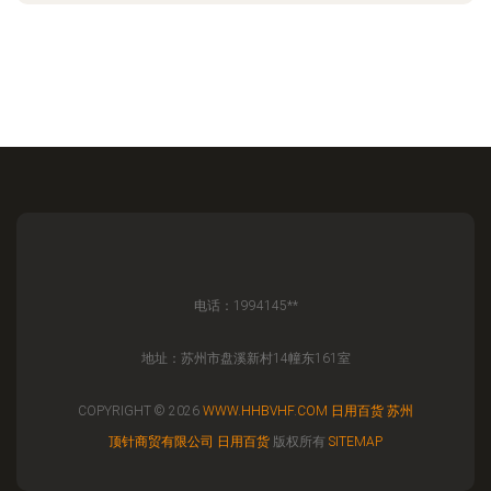
电话：1994145**
地址：苏州市盘溪新村14幢东161室
COPYRIGHT © 2026
WWW.HHBVHF.COM
日用百货
苏州
顶针商贸有限公司
日用百货
版权所有
SITEMAP