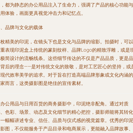
伏，都为静态的办公用品注入了生命力，强调了产品的核心功能
使用体验，画面更具视觉冲击力和记忆点。
四、品牌与文化的载体
一枚精美的印泥，在镜头下也是文化与品牌的缩影。拍摄时，可
着重表现印泥盒上传统的篆刻纹样、品牌Logo的精致浮雕，或是
代极简设计的流畅线条。这些细节传达的不仅是产品品质，更是
牌背后的理念——是对传统文化的致敬，是对工艺匠心的坚持，或
对现代效率美学的追求。对于旨在打造高端品牌形象或文化内涵
商家而言，这类摄影图是绝佳的宣传素材。
在办公用品与日用百货的商务摄影中，印泥绝非配角。通过对质
感、色彩、场景、动态及文化细节的精心把控，摄影师能将其转
为一幅幅讲述专业、信任、品质与仪式感的视觉篇章。优秀的印
摄影图，不仅能服务于产品目录和电商展示，更能融入品牌故事