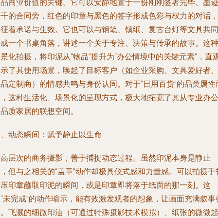
作品商业价值的关键。它可以安静地置于一份刚刚签署完毕、墨
未干的合同旁，红色的印章与黑色的签字形成色彩与权力的对话
象征着承诺与生效。它也可以与钢笔、镇纸、复古台灯等文具共
构成一个书桌角落，讲述一个关于专注、决策与传承的故事。这
景化拍摄，将印泥从“物品”提升为“办公情境中的关键元素”，直
展示了其使用场景，唤起了目标客户（如企业采购、文具爱好者
礼品定制商）的情感共鸣与身份认同。对于“日用百货”的品类属性
言，这种生活化、场景化的呈现方式，极大地拓宽了其从专业办
到品质家居的联想空间。
三、动态瞬间：赋予静止以生命
更高层次的商务摄影，善于捕捉动态过程。虽然印泥本身是静止
的，但与之相关的“盖章”动作却极具仪式感和力量感。可以拍摄手
轻压印章蘸取印泥的瞬间，或是印章即将落于纸面的那一刻。这
种“未完成”的动作暗示，能有效激发观者的想象，让画面充满叙事
力。飞溅的细微印油（可通过特殊摄影技术模拟）、纸张的微微