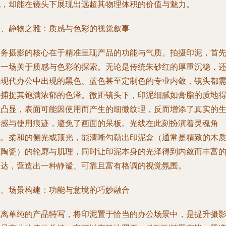
泥，却能在镜头下展现出远超其物理体积的价值与魅力。
一、静物之雅：质感与色彩的视觉叙事
商务摄影的核心在于精准呈现产品的功能与气质。拍摄印泥，首
是一场关于质感与色彩的探索。无论是传统朱砂红的厚重沉稳，
是现代办公中出现的黑色、蓝色甚至定制色的专业内敛，镜头都
要捕捉其饱满浓郁的色泽。微距镜头下，印泥细腻如膏脂的质地
以凸显，表面可能因使用而产生的细微纹理，反而增添了真实的
活感与使用痕迹，避免了画面的呆板。光线在此刻扮演着灵魂角
色。柔和的侧光或顶光，能清晰勾勒出印泥盒（通常是精致的木
或陶瓷）的轮廓与肌理，同时让印泥本身的光泽得到内敛而丰富
表达，营造出一种静谧、可靠且富有格调的视觉氛围。
二、场景构建：功能与意境的巧妙融合
脱离单纯的产品特写，将印泥置于恰当的办公场景中，是提升摄