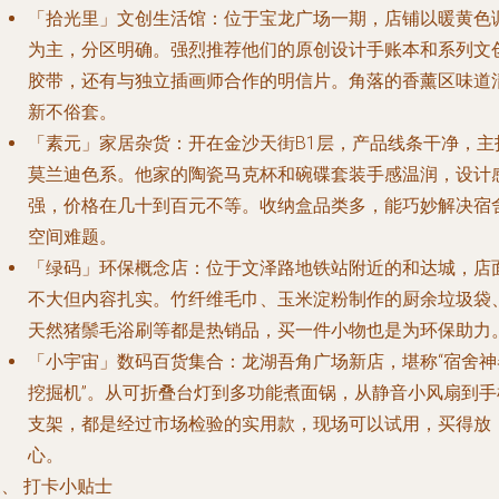
「拾光里」文创生活馆
：位于宝龙广场一期，店铺以暖黄色
为主，分区明确。强烈推荐他们的原创设计手账本和系列文
胶带，还有与独立插画师合作的明信片。角落的香薰区味道
新不俗套。
「素元」家居杂货
：开在金沙天街B1层，产品线条干净，主
莫兰迪色系。他家的陶瓷马克杯和碗碟套装手感温润，设计
强，价格在几十到百元不等。收纳盒品类多，能巧妙解决宿
空间难题。
「绿码」环保概念店
：位于文泽路地铁站附近的和达城，店
不大但内容扎实。竹纤维毛巾、玉米淀粉制作的厨余垃圾袋
天然猪鬃毛浴刷等都是热销品，买一件小物也是为环保助力
「小宇宙」数码百货集合
：龙湖吾角广场新店，堪称“宿舍神
挖掘机”。从可折叠台灯到多功能煮面锅，从静音小风扇到手
支架，都是经过市场检验的实用款，现场可以试用，买得放
心。
、 打卡小贴士