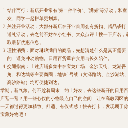
结伴而行
：新店开业常有“第二件半价”、“满减”等活动，和室
友、同学一起拼单更划算。
关注开业活动
：大部分新店在开业首周会有折扣、赠品或打
送礼活动，去之前不妨在小红书、大众点评上搜一下店名，
取最新优惠信息。
理性消费
：面对琳琅满目的商品，先想清楚什么是真正需要
的，避免冲动购物。日用百货重在实用与长久陪伴。
交通指南
：上述店铺多集中在宝龙广场、金沙天街、龙湖吾
角、和达城等主要商圈，地铁1号线（文泽路站、金沙湖站
高沙路站）均可便捷到达。
新学期，新气象。何不趁着周末，约上好友，去这些新开的日用
货店逛一逛？用一些心仪的小物装点自己的空间，让在高教园区
每一天都过得更加精致、舒适、有仪式感！快去打卡，发现属于
的宝藏好物吧！