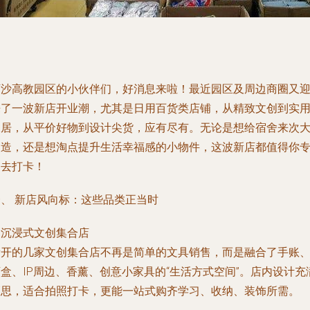
下沙高教园区的小伙伴们，好消息来啦！最近园区及周边商圈又
来了一波新店开业潮，尤其是日用百货类店铺，从精致文创到实
家居，从平价好物到设计尖货，应有尽有。无论是想给宿舍来次
改造，还是想淘点提升生活幸福感的小物件，这波新店都值得你
门去打卡！
一、 新店风向标：这些品类正当时
.
沉浸式文创集合店
新开的几家文创集合店不再是简单的文具销售，而是融合了手账
盒、IP周边、香薰、创意小家具的“生活方式空间”。店内设计充
巧思，适合拍照打卡，更能一站式购齐学习、收纳、装饰所需。