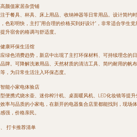
.
高颜值家居杂货铺
专注于餐具、杯具、床上用品、收纳神器等日常用品。设计简约
尚，色彩明快，主打“用合理的价格买到好设计”，非常适合学生党
来提升宿舍的格调与舒适度。
.
健康环保生活馆
响应绿色消费趋势，新店中出现了主打环保材料、可持续理念的
用品牌。可降解洗漱用品、天然材质的清洁工具、简约耐用的帆
包等，为日常生活注入环保态度。
.
智能小家电体验店
小型便携式烧水壶、迷你榨汁机、桌面暖风机、LED化妆镜等提升
活效率与品质的小家电，在新开的电器集合店里都能找到，现场
验感强，价格亲民。
、 打卡推荐清单